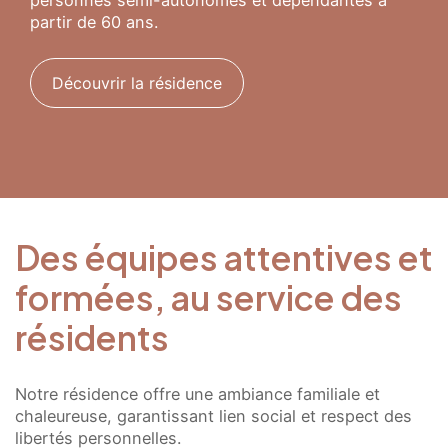
partir de 60 ans.
Découvrir la résidence
Des équipes attentives et
Présentation
Démarche qualité
Les équipes soignantes
formées, au service des
Démarche Éco responsable
Activités thérapeutiques
Nos valeurs
résidents
Accompagnement spécialisé
Restauration
Nous contacter
Intervenants extérieurs et partenariats
Animations et sorties
Horaires et accès
Les services
Notre résidence offre une ambiance familiale et
La galerie photos
chaleureuse, garantissant lien social et respect des
Démarches d'admission
libertés personnelles.
Les aides financières