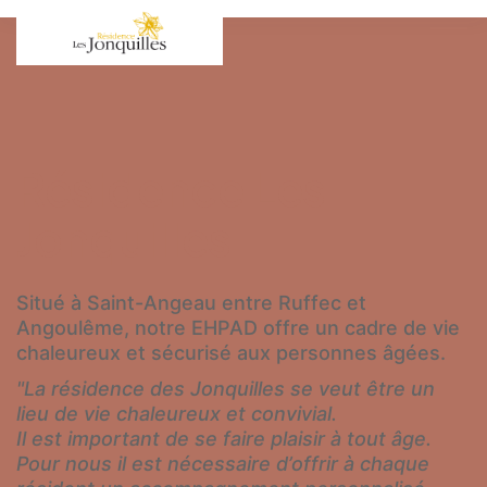
Résidence Les
Jonquilles
Situé à Saint-Angeau entre Ruffec et
Angoulême, notre EHPAD offre un cadre de vie
chaleureux et sécurisé aux personnes âgées.
"La résidence des Jonquilles se veut être un
lieu de vie chaleureux et convivial.
Il est important de se faire plaisir à tout âge.
Pour nous il est nécessaire d’offrir à chaque